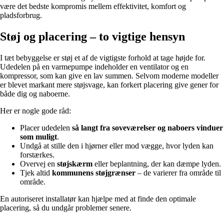
være det bedste kompromis mellem effektivitet, komfort og
pladsforbrug.
Støj og placering – to vigtige hensyn
I tæt bebyggelse er støj et af de vigtigste forhold at tage højde for.
Udedelen på en varmepumpe indeholder en ventilator og en
kompressor, som kan give en lav summen. Selvom moderne modeller
er blevet markant mere støjsvage, kan forkert placering give gener for
både dig og naboerne.
Her er nogle gode råd:
Placer udedelen
så langt fra soveværelser og naboers vinduer
som muligt
.
Undgå at stille den i hjørner eller mod vægge, hvor lyden kan
forstærkes.
Overvej en
støjskærm
eller beplantning, der kan dæmpe lyden.
Tjek altid
kommunens støjgrænser
– de varierer fra område til
område.
En autoriseret installatør kan hjælpe med at finde den optimale
placering, så du undgår problemer senere.