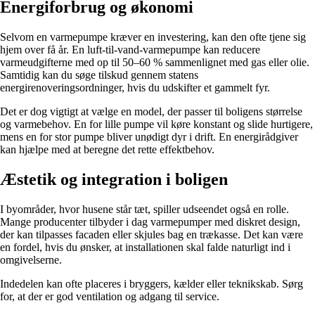
Energiforbrug og økonomi
Selvom en varmepumpe kræver en investering, kan den ofte tjene sig
hjem over få år. En luft-til-vand-varmepumpe kan reducere
varmeudgifterne med op til 50–60 % sammenlignet med gas eller olie.
Samtidig kan du søge tilskud gennem statens
energirenoveringsordninger, hvis du udskifter et gammelt fyr.
Det er dog vigtigt at vælge en model, der passer til boligens størrelse
og varmebehov. En for lille pumpe vil køre konstant og slide hurtigere,
mens en for stor pumpe bliver unødigt dyr i drift. En energirådgiver
kan hjælpe med at beregne det rette effektbehov.
Æstetik og integration i boligen
I byområder, hvor husene står tæt, spiller udseendet også en rolle.
Mange producenter tilbyder i dag varmepumper med diskret design,
der kan tilpasses facaden eller skjules bag en trækasse. Det kan være
en fordel, hvis du ønsker, at installationen skal falde naturligt ind i
omgivelserne.
Indedelen kan ofte placeres i bryggers, kælder eller teknikskab. Sørg
for, at der er god ventilation og adgang til service.