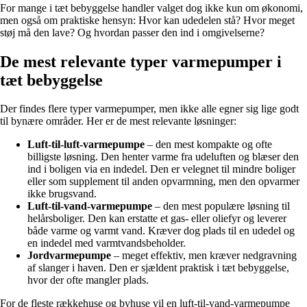
For mange i tæt bebyggelse handler valget dog ikke kun om økonomi,
men også om praktiske hensyn: Hvor kan udedelen stå? Hvor meget
støj må den lave? Og hvordan passer den ind i omgivelserne?
De mest relevante typer varmepumper i
tæt bebyggelse
Der findes flere typer varmepumper, men ikke alle egner sig lige godt
til bynære områder. Her er de mest relevante løsninger:
Luft-til-luft-varmepumpe
– den mest kompakte og ofte
billigste løsning. Den henter varme fra udeluften og blæser den
ind i boligen via en indedel. Den er velegnet til mindre boliger
eller som supplement til anden opvarmning, men den opvarmer
ikke brugsvand.
Luft-til-vand-varmepumpe
– den mest populære løsning til
helårsboliger. Den kan erstatte et gas- eller oliefyr og leverer
både varme og varmt vand. Kræver dog plads til en udedel og
en indedel med varmtvandsbeholder.
Jordvarmepumpe
– meget effektiv, men kræver nedgravning
af slanger i haven. Den er sjældent praktisk i tæt bebyggelse,
hvor der ofte mangler plads.
For de fleste rækkehuse og byhuse vil en luft-til-vand-varmepumpe