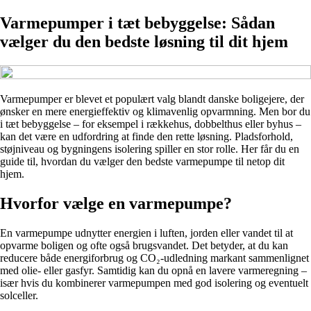
Varmepumper i tæt bebyggelse: Sådan
vælger du den bedste løsning til dit hjem
Varmepumper er blevet et populært valg blandt danske boligejere, der
ønsker en mere energieffektiv og klimavenlig opvarmning. Men bor du
i tæt bebyggelse – for eksempel i rækkehus, dobbelthus eller byhus –
kan det være en udfordring at finde den rette løsning. Pladsforhold,
støjniveau og bygningens isolering spiller en stor rolle. Her får du en
guide til, hvordan du vælger den bedste varmepumpe til netop dit
hjem.
Hvorfor vælge en varmepumpe?
En varmepumpe udnytter energien i luften, jorden eller vandet til at
opvarme boligen og ofte også brugsvandet. Det betyder, at du kan
reducere både energiforbrug og CO₂-udledning markant sammenlignet
med olie- eller gasfyr. Samtidig kan du opnå en lavere varmeregning –
især hvis du kombinerer varmepumpen med god isolering og eventuelt
solceller.