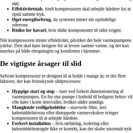
støj.
Effektivitetstab
, fordi kompressoren skal arbejde hårdere for at
opnå samme tryk.
Øget energiforbrug
, da systemet mister sin oprindelige
ydeevne.
Risiko for havari
, hvis slidte komponenter til sidst svigter.
Når kompressoren mister effektivitet, påvirker det hele varmepumpens
ydelse. Den skal køre længere for at levere samme varme, og det kan
mærkes på både elregningen og komforten i hjemmet.
De vigtigste årsager til slid
Selvom kompressorer er designet til at holde i mange år, er der flere
faktorer, der kan fremskynde slidprocessen:
Hyppige start og stop
– især ved forkert dimensionering af
varmepumpen. En for stor pumpe i forhold til boligens behov vil
ofte køre i korte intervaller, hvilket slider unødigt.
Manglende vedligeholdelse
– snavsede filtre, lavt
kølemiddelniveau eller tilstoppede varmevekslere tvinger
kompressoren til at arbejde hårdere.
Forkert installation
– hvis rørføring, isolering eller
kølemiddelmængde ikke er korrekt, kan det skabe unormalt tryk