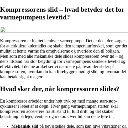
Kompressorens slid – hvad betyder det for
varmepumpens levetid?
Kompressoren er hjertet i enhver varmepumpe. Det er den, der sørger
for at cirkulere kølemidlet og skabe den temperaturforskel, som gør det
muligt at hente varme fra omgivelserne og overføre den til boligen.
Men som med alle mekaniske dele slides kompressoren over tid – og
dens tilstand har stor betydning for varmepumpens samlede levetid og
effektivitet. I denne artikel ser vi nærmere på, hvad der slider på
kompressoren, hvordan du kan forebygge unødigt slid, og hvornår det
kan betale sig at reagere.
Hvad sker der, når kompressoren slides?
En kompressor arbejder under højt tryk og med mange start-stop-
cyklusser i løbet af et døgn. Hver gang varmepumpen starter, skal
kompressoren accelerere fra stilstand til fuld drift, og det skaber
belastning på lejer, ventiler og motor. Over tid kan dette føre til:
Mekanisk slid
på bevægelige dele, som kan give vibrationer og