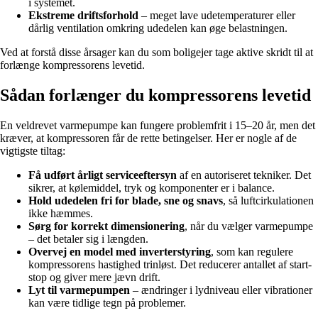
i systemet.
Ekstreme driftsforhold
– meget lave udetemperaturer eller
dårlig ventilation omkring udedelen kan øge belastningen.
Ved at forstå disse årsager kan du som boligejer tage aktive skridt til at
forlænge kompressorens levetid.
Sådan forlænger du kompressorens levetid
En veldrevet varmepumpe kan fungere problemfrit i 15–20 år, men det
kræver, at kompressoren får de rette betingelser. Her er nogle af de
vigtigste tiltag:
Få udført årligt serviceeftersyn
af en autoriseret tekniker. Det
sikrer, at kølemiddel, tryk og komponenter er i balance.
Hold udedelen fri for blade, sne og snavs
, så luftcirkulationen
ikke hæmmes.
Sørg for korrekt dimensionering
, når du vælger varmepumpe
– det betaler sig i længden.
Overvej en model med inverterstyring
, som kan regulere
kompressorens hastighed trinløst. Det reducerer antallet af start-
stop og giver mere jævn drift.
Lyt til varmepumpen
– ændringer i lydniveau eller vibrationer
kan være tidlige tegn på problemer.