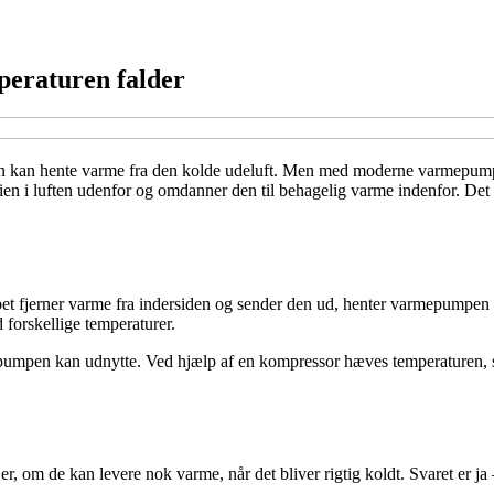
mperaturen falder
t man kan hente varme fra den kolde udeluft. Men med moderne varmepum
ergien i luften udenfor og omdanner den til behagelig varme indenfor. De
 fjerner varme fra indersiden og sender den ud, henter varmepumpen va
forskellige temperaturer.
pumpen kan udnytte. Ved hjælp af en kompressor hæves temperaturen, så v
, om de kan levere nok varme, når det bliver rigtig koldt. Svaret er j