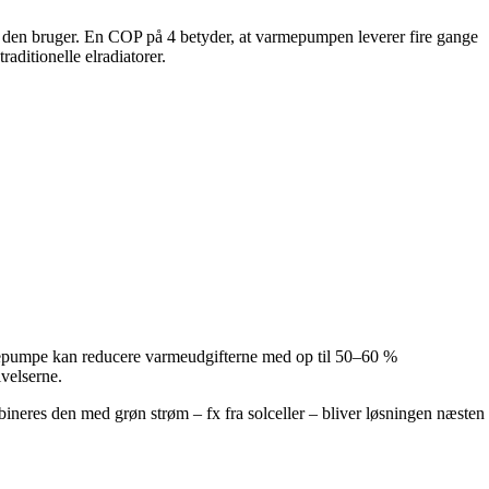
, den bruger. En COP på 4 betyder, at varmepumpen leverer fire gange
aditionelle elradiatorer.
armepumpe kan reducere varmeudgifterne med op til 50–60 %
velserne.
bineres den med grøn strøm – fx fra solceller – bliver løsningen næsten