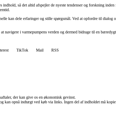
s indhold, så det altid afspejler de nyeste tendenser og forskning inde
emtid.
nelle kan dele erfaringer og stille spørgsmål. Ved at opfordre til dialo
 at navigere i varmepumpens verden og dermed bidrage til en bæredygtig
terest
TikTok
Mail
RSS
saftaler, der kan give os en økonomisk gevinst.
og kan opnå indtægt ved køb via links. Ingen del af indholdet må kopiere