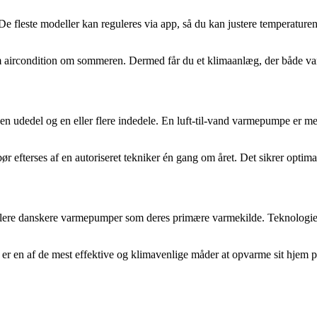
 fleste modeller kan reguleres via app, så du kan justere temperaturen
 aircondition om sommeren. Dermed får du et klimaanlæg, der både varme
un en udedel og en eller flere indedele. En luft-til-vand varmepumpe er 
ør efterses af en autoriseret tekniker én gang om året. Det sikrer optima
lere danskere varmepumper som deres primære varmekilde. Teknologien b
t er en af de mest effektive og klimavenlige måder at opvarme sit hjem 