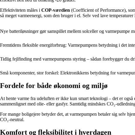
Effektiviteten måles i
COP-værdien
(Coefficient of Performance), som
så meget varmeenergi, som den bruger i el. Selv ved lave temperaturer l
Nye batteriløsninger gør samspillet mellem solceller og varmepumpe me
Fremtidens fleksible energiforbrug: Varmepumpens betydning i det inte
Tidlig fejlfinding med varmepumpens styring – sådan forebygger du dri
Små komponenter, stor forskel: Elektronikkens betydning for varmepu
Fordele for både økonomi og miljø
At hente varme fra udeluften er ikke kun smart teknologi – det er også
sammenlignet med olie- eller gasfyr. Samtidig mindskes CO₂-udledning
For mange boligejere betyder det, at varmepumpen betaler sig selv hjem 
CO₂-neutral.
Komfort og fleksibilitet i hverdagen