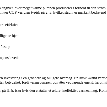
 angiver, hvor meget varme pumpen producerer i forhold til den strøm
igger COP-værdien typisk på 2–3, hvilket stadig er markant bedre end tr
re effektivt
lligente hjem
ftsstop
mpens levetid
 en investering i en grønnere og billigere hverdag. En luft-til-vand v
en betydeligt, fordi varmepumpen udnytter vedvarende energi fra omgi
på få år, især hvis den erstatter et ældre, ineffektivt varmeanlæg. Kom