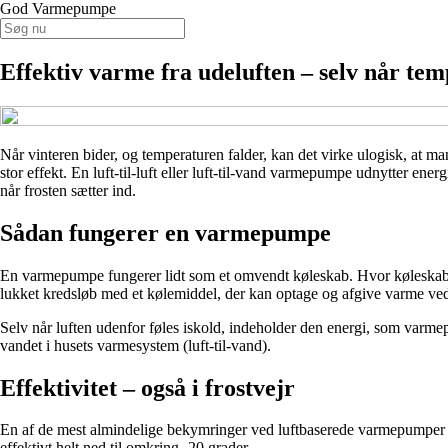
God Varmepumpe
Effektiv varme fra udeluften – selv når te
Når vinteren bider, og temperaturen falder, kan det virke ulogisk, a
stor effekt. En luft-til-luft eller luft-til-vand varmepumpe udnytter en
når frosten sætter ind.
Sådan fungerer en varmepumpe
En varmepumpe fungerer lidt som et omvendt køleskab. Hvor køleskabet
lukket kredsløb med et kølemiddel, der kan optage og afgive varme ved 
Selv når luften udenfor føles iskold, indeholder den energi, som varme
vandet i husets varmesystem (luft-til-vand).
Effektivitet – også i frostvejr
En af de mest almindelige bekymringer ved luftbaserede varmepumper er
effektivt helt ned til omkring -20 grader.