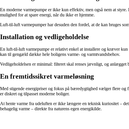
En moderne varmepumpe er ikke kun effektiv, men også nem at styre. De
mulighed for at spare energi, når du ikke er hjemme.
Luft-til-luft varmepumper har desuden den fordel, at de kan bruges som
Installation og vedligeholdelse
En luft-til-luft varmepumpe er relativt enkel at installere og kræver k
kan til gengæld dække hele boligens varme- og varmtvandsbehov.
Vedligeholdelsen er minimal: filteret skal renses jævnligt, og anlægget b
En fremtidssikret varmeløsning
Med stigende energipriser og fokus på bæredygtighed vælger flere og f
er diskret og tilpasset moderne boliger.
At hente varme fra udeluften er ikke længere en teknisk kuriositet – de
behagelig varme – direkte fra naturens egen energikilde.