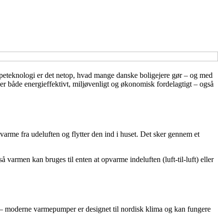
peteknologi er det netop, hvad mange danske boligejere gør – og med
t er både energieffektivt, miljøvenligt og økonomisk fordelagtigt – også
rme fra udeluften og flytter den ind i huset. Det sker gennem et
armen kan bruges til enten at opvarme indeluften (luft-til-luft) eller
a – moderne varmepumper er designet til nordisk klima og kan fungere