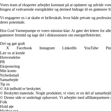
Vores team af eksperter arbejder konstant på at opdatere og udvide vore
brugen af vedvarende energikilder og dermed bidrage til en grønnere fr
Vi engagerer os i at skabe et fællesskab, hvor både private og professio
deres potentiale.
Hos God Varmepumpe er vores mission klar: At gøre det lettere for alle
grønnere fremtid og tage del i diskussionen om energieffektivitet.
Del og gør godt
X
Facebook
Instagram
LinkedIn
YouTube
Pin
Lær os at kende
Henvendelse
PR
Eksponering
Min konto
Nyhedsmail
Samarbejde
Tip os
© Alt indhold er beskyttet.
© Beskyttet materiale. Nogle produkter, vi viser, er en del af samarbejd
© Denne side er underlagt ophavsret. Vi arbejder med affiliatepartnere 
Folk
Hold øje
Modtag nyt